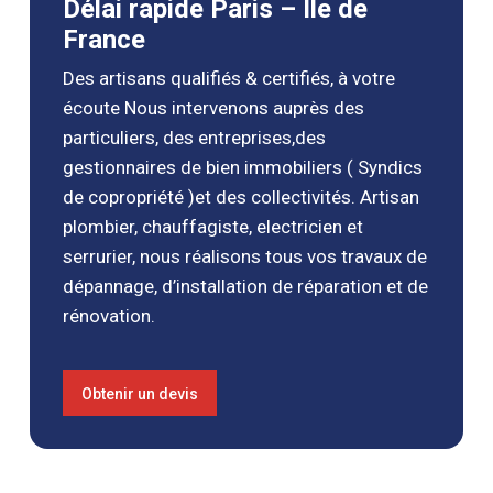
Délai rapide Paris – Ile de
fuites, le débouchage de canalisations, l’installation
France
de sanitaires et la réparation de systèmes de
Des artisans qualifiés & certifiés, à votre
plomberie. Nous travaillons avec les dernières
écoute Nous intervenons auprès des
technologies et techniques pour assurer une
particuliers, des entreprises,des
efficacité optimale de votre système de plomberie
gestionnaires de bien immobiliers ( Syndics
et pour minimiser les coûts d’eau et d’énergie. Nos
de copropriété )et des collectivités. Artisan
plombiers expérimentés sont disponibles 24h/24 et
plombier, chauffagiste, electricien et
7j/7 pour répondre à vos besoins d’urgence, et nous
serrurier, nous réalisons tous vos travaux de
sommes fiers de fournir des services de qualité à
dépannage, d’installation de réparation et de
des prix abordables.
rénovation.
Obtenir un devis