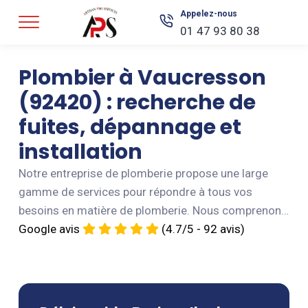
Appelez-nous
01 47 93 80 38
Plombier à Vaucresson
(92420) : recherche de
fuites, dépannage et
installation
Notre entreprise de plomberie propose une large
gamme de services pour répondre à tous vos
besoins en matière de plomberie. Nous comprenons
que les problèmes de plomberie peuvent causer des
Google avis
(4.7/5 - 92 avis)
désagréments importants, c’est pourquoi nous
sommes là pour intervenir rapidement et
efficacement. Nous offrons une gamme complète
de services de plomberie, y compris la recherche de