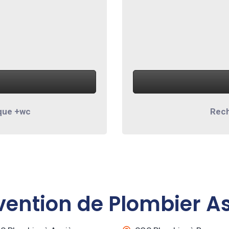
que +wc
Rech
vention de Plombier As