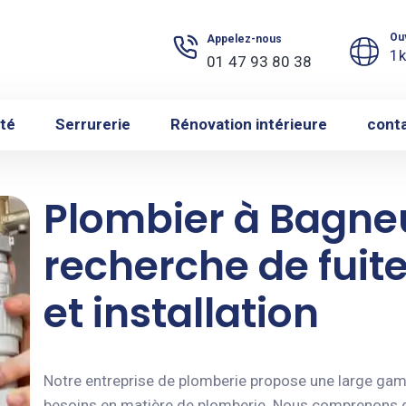
Ou
Appelez-nous
1k
01 47 93 80 38
ité
Serrurerie
Rénovation intérieure
cont
Plombier à Bagneu
recherche de fui
et installation
Notre entreprise de plomberie propose une large ga
besoins en matière de plomberie. Nous comprenons 