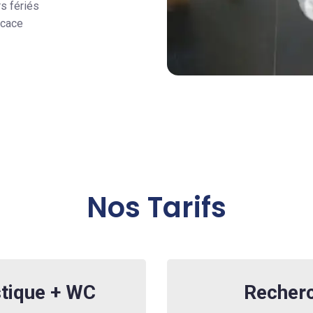
rs fériés
icace
Nos Tarifs
tique + WC
Recherc