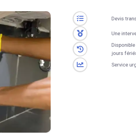
Devis tran
Une interv
Disponible
jours férié
Service ur