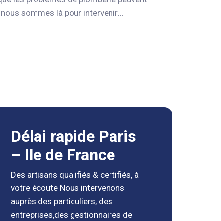
 nous sommes là pour intervenir
 complète de services de plomberie, y
sations, l’installation de sanitaires et la
s avec les dernières technologies et
otre système de plomberie et pour
rs expérimentés sont disponibles 24h/24
us sommes fiers de fournir des services
Délai rapide Paris
– Ile de France
Des artisans qualifiés & certifiés, à
votre écoute Nous intervenons
auprès des particuliers, des
entreprises,des gestionnaires de