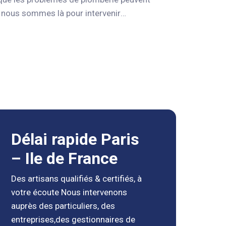
 nous sommes là pour intervenir
 complète de services de plomberie, y
sations, l’installation de sanitaires et la
s avec les dernières technologies et
otre système de plomberie et pour
rs expérimentés sont disponibles 24h/24
us sommes fiers de fournir des services
Délai rapide Paris
– Ile de France
Des artisans qualifiés & certifiés, à
votre écoute Nous intervenons
auprès des particuliers, des
entreprises,des gestionnaires de