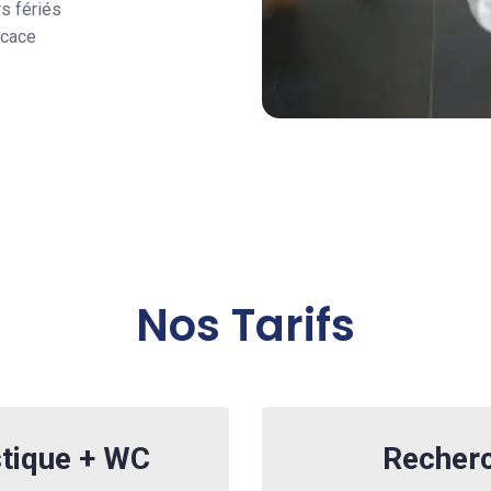
rs fériés
icace
Nos Tarifs
tique + WC
Recherc