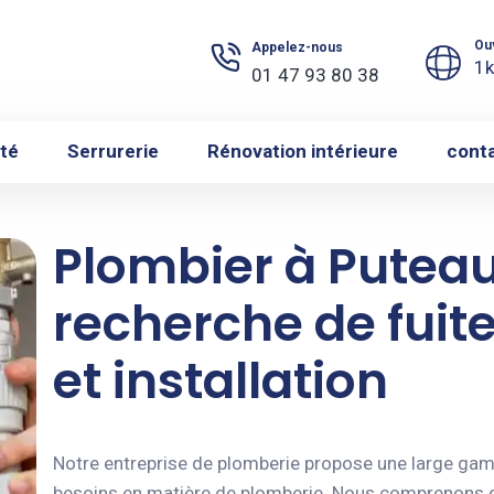
Ou
Appelez-nous
1k
01 47 93 80 38
ité
Serrurerie
Rénovation intérieure
cont
Plombier à Puteau
recherche de fui
et installation
Notre entreprise de plomberie propose une large ga
besoins en matière de plomberie. Nous comprenons 