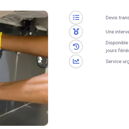
Devis tran
Une interv
Disponible
jours férié
Service ur