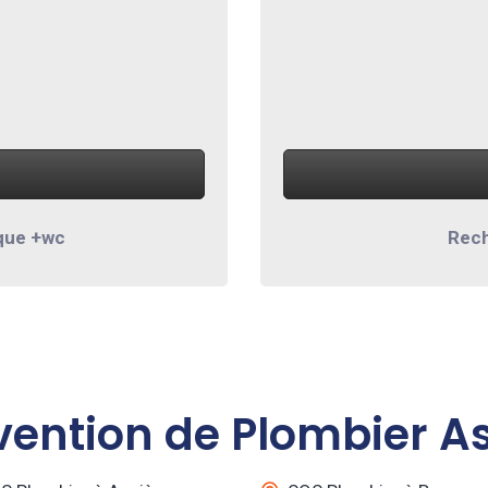
que +wc
Rech
vention de Plombier As