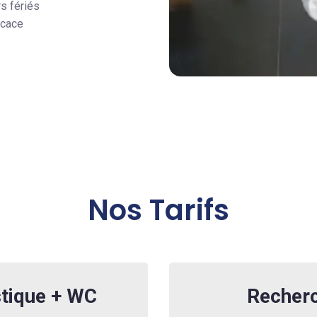
rs fériés
icace
Nos Tarifs
tique + WC
Recherc