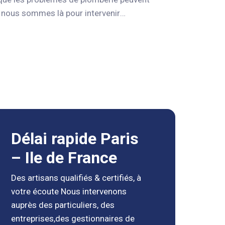
 nous sommes là pour intervenir
 complète de services de plomberie, y
sations, l’installation de sanitaires et la
s avec les dernières technologies et
otre système de plomberie et pour
rs expérimentés sont disponibles 24h/24
us sommes fiers de fournir des services
Délai rapide Paris
– Ile de France
Des artisans qualifiés & certifiés, à
votre écoute Nous intervenons
auprès des particuliers, des
entreprises,des gestionnaires de