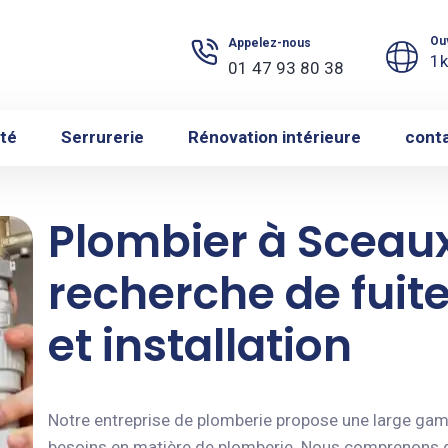
Ou
Appelez-nous
1k
01 47 93 80 38
ité
Serrurerie
Rénovation intérieure
cont
Plombier à Sceaux
recherche de fui
et installation
Notre entreprise de plomberie propose une large ga
besoins en matière de plomberie. Nous comprenons 