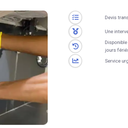
Devis tran
Une interv
Disponible
jours férié
Service ur