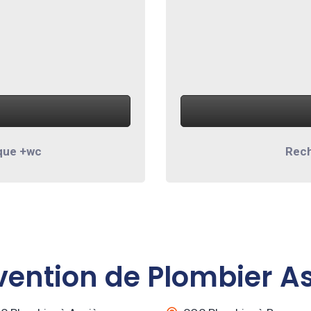
que +wc
Rech
vention de Plombier As