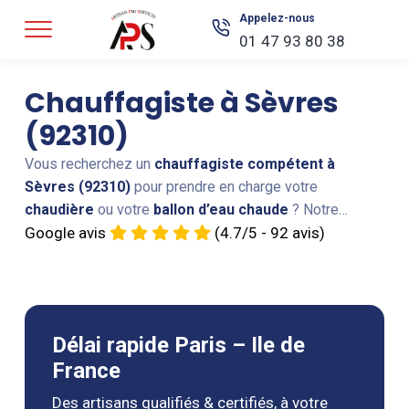
Appelez-nous
01 47 93 80 38
Chauffagiste à Sèvres
(92310)
Vous recherchez un
chauffagiste compétent à
Sèvres (92310)
pour prendre en charge votre
chaudière
ou votre
ballon d’eau chaude
? Notre
équipe intervient rapidement pour assurer le
Google avis
(4.7/5 - 92 avis)
dépannage
,
l’installation
et
l’entretien
de tous types
de
systèmes de chauffage.
Que vous soyez un
particulier, une copropriété ou une entreprise, nous
mettons à votre disposition notre savoir-faire pour
Délai rapide Paris – Ile de
garantir votre confort en toute saison.
France
Des artisans qualifiés & certifiés, à votre